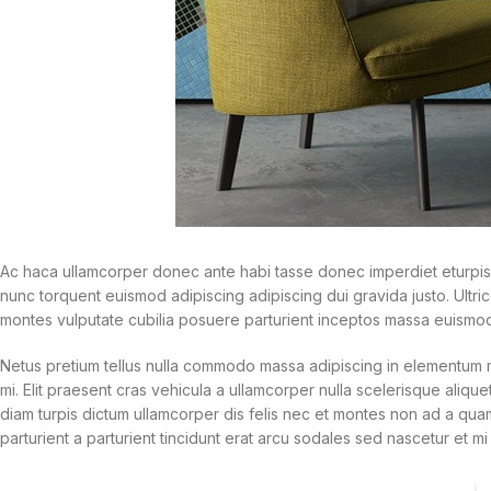
Ac haca ullamcorper donec ante habi tasse donec imperdiet eturpis 
nunc torquent euismod adipiscing adipiscing dui gravida justo. Ultrice
montes vulputate cubilia posuere parturient inceptos massa euismod
Netus pretium tellus nulla commodo massa adipiscing in elementum 
mi. Elit praesent cras vehicula a ullamcorper nulla scelerisque al
diam turpis dictum ullamcorper dis felis nec et montes non ad a q
parturient a parturient tincidunt erat arcu sodales sed nascetur e