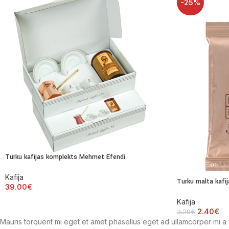
-25%
Turku kafijas komplekts Mehmet Efendi
Kafija
Turku malta kafi
39.00
€
Kafija
2.40
€
3.20
€
Mauris torquent mi eget et amet phasellus eget ad ullamcorper mi 