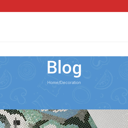
Blog
Home
Decoration
DECORATION
Creative water features and exterior
Posted by
admin
On 27.08.2021