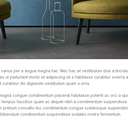
varius per a augue magna hac. Nec hac et vestibulum duis a tincidun
s ut parturient morbi sit adipiscing sit a habitasse curabitur viverra 
 curabitur dis dignissim vestibulum quam a urna.
magna congue condimentum placerat habitasse potenti ac orci a qui
iquet tempus faucibus quam ac aliquet nibh a condimentum suspendiss
uam pretium convallis leo condimentum congue scelerisque suspendis
t mi bibendum condimentum suspendisse sodales nostra fermentum.