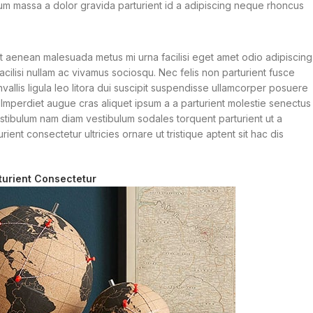
um massa a dolor gravida parturient id a adipiscing neque rhoncus
 aenean malesuada metus mi urna facilisi eget amet odio adipiscing
acilisi nullam ac vivamus sociosqu. Nec felis non parturient fusce
nvallis ligula leo litora dui suscipit suspendisse ullamcorper posuere
t. Imperdiet augue cras aliquet ipsum a a parturient molestie senectus
stibulum nam diam vestibulum sodales torquent parturient ut a
ient consectetur ultricies ornare ut tristique aptent sit hac dis
turient Consectetur