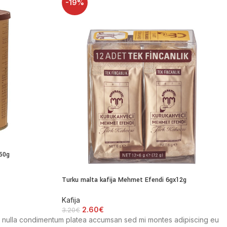
-19%
250g
Turku malta kafija Mehmet Efendi 6gx12g
Kafija
2.60
€
3.20
€
um nulla condimentum platea accumsan sed mi montes adipiscing eu