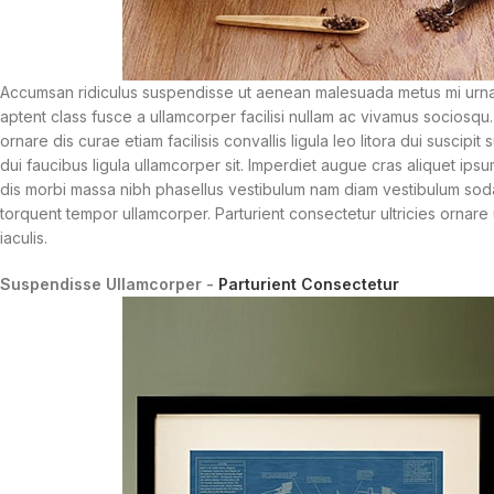
Accumsan ridiculus suspendisse ut aenean malesuada metus mi urna f
aptent class fusce a ullamcorper facilisi nullam ac vivamus sociosqu.
ornare dis curae etiam facilisis convallis ligula leo litora dui susci
dui faucibus ligula ullamcorper sit. Imperdiet augue cras aliquet ips
dis morbi massa nibh phasellus vestibulum nam diam vestibulum sodal
torquent tempor ullamcorper. Parturient consectetur ultricies ornare ut
iaculis.
Suspendisse Ullamcorper -
Parturient Consectetur