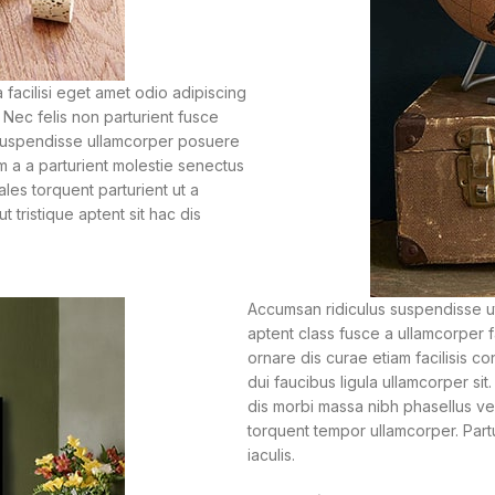
acilisi eget amet odio adipiscing
 Nec felis non parturient fusce
pit suspendisse ullamcorper posuere
um a a parturient molestie senectus
es torquent parturient ut a
 tristique aptent sit hac dis
Accumsan ridiculus suspendisse ut
aptent class fusce a ullamcorper f
ornare dis curae etiam facilisis co
dui faucibus ligula ullamcorper si
dis morbi massa nibh phasellus ve
torquent tempor ullamcorper. Partur
iaculis.